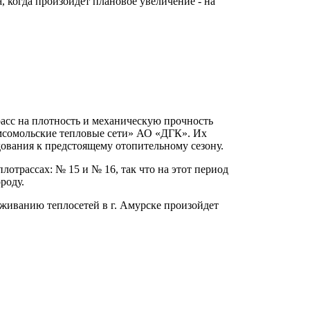
а, когда произойдёт плановое увеличение - на
сс на плотность и механическую прочность
омсомольские тепловые сети» АО «ДГК». Их
дования к предстоящему отопительному сезону.
отрассах: № 15 и № 16, так что на этот период
роду.
уживанию теплосетей в г. Амурске произойдет