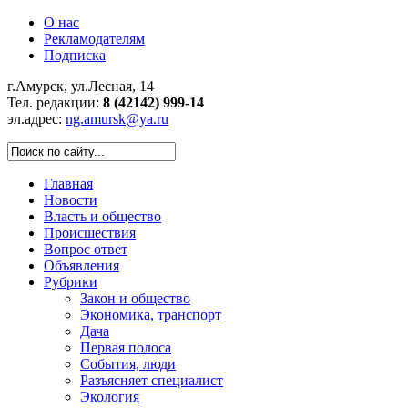
О нас
Рекламодателям
Подписка
г.Амурск, ул.Лесная, 14
Тел. редакции:
8 (42142) 999-14
эл.адрес:
ng.amursk@ya.ru
Главная
Новости
Власть и общество
Происшествия
Вопрос ответ
Объявления
Рубрики
Закон и общество
Экономика, транспорт
Дача
Первая полоса
События, люди
Разъясняет специалист
Экология