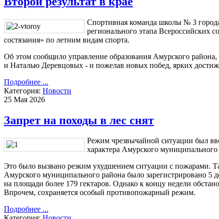
Второй результат в крае
Спортивная команда школы № 3 город
регионального этапа Всероссийских 
состязания» по летним видам спорта.
Об этом сообщило управление образования Амурского района,
и Наталью Деревцовых - и пожелав новых побед, ярких достиж
Подробнее ...
Категория:
Новости
25 Мая 2026
Запрет на походы в лес снят
Режим чрезвычайной ситуации был вве
характера Амурского муниципальног
Это было вызвано резким ухудшением ситуации с пожарами. Так
Амурского муниципального района было зарегистрировано 5 д
на площади более 179 гектаров. Однако к концу недели обстан
Впрочем, сохраняется особый противопожарный режим.
Подробнее ...
Категория:
Новости