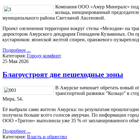
Компания ООО «Амур Минералс» подде
кольца, инициированный председател
муниципального района Светланой Аксеновой.
Проект озеленения территории вокруг стелы «Мелодия» на тра
директором Амурского дендрария Геннадием Кузьминых. Он п
кустарников: японской желтой спиреи, оранжевого пузырепло
Подробнее ...
Категория:
Городу комфорт
25 Мая 2026
Благоустроят две пешеходные зоны
В Амурске начинает обретать новый об
транспортной развязки ”Кольцо” в сто
Мира, 54.
Её выбрали сами жители Амурска: по результатам прошлогодне
получила больше всего голосов амурчан. По информации горо
ООО «Тритон» выполнила уже 35 % от запланированного объём
Подробнее ...
Категория:
Власть и общество