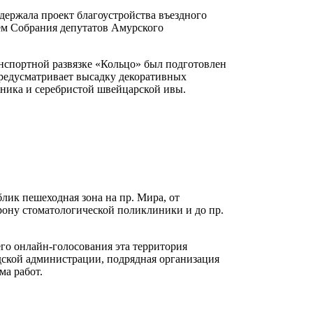
ржала проект благоустройства въездного
ем Собрания депутатов Амурского
нспортной развязке «Кольцо» был подготовлен
редусматривает высадку декоративных
дника и серебристой швейцарской ивы.
лик пешеходная зона на пр. Мира, от
рону стоматологической поликлиники и до пр.
го онлайн-голосования эта территория
дской администрации, подрядная организация
а работ.