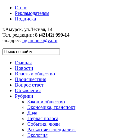
О нас
Рекламодателям
Подписка
г.Амурск, ул.Лесная, 14
Тел. редакции:
8 (42142) 999-14
эл.адрес:
ng.amursk@ya.ru
Главная
Новости
Власть и общество
Происшествия
Вопрос ответ
Объявления
Рубрики
Закон и общество
Экономика, транспорт
Дача
Первая полоса
События, люди
Разъясняет специалист
Экология