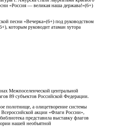
есни «Россия — великая наша держава!»(6+)
ской песни «Вечерка»(6+) под руководством
6+), которым руководит атаман хутора
кнах Межпоселенческой центральной
агов 89 субъектов Российской Федерации.
ное полотнище, а олицетворение системы
х Всероссийской акции «Флаги России»,
библиотека представила выставку флагов
итории нашей необъятной