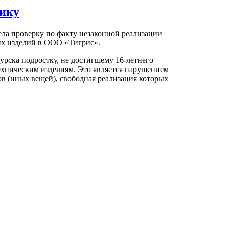
нику
ела проверку по факту незаконной реализации
х изделий в ООО «Тигрис».
мурска подростку, не достигшему 16-летнего
техническим изделиям. Это является нарушением
ов (иных вещей), свободная реализация которых