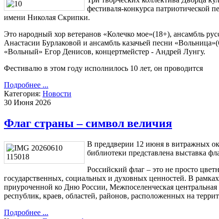
фестиваля-конкурса патриотической п
имени Николая Скрипки.
Это народный хор ветеранов «Колечко мое»(18+), ансамбль рус
Анастасии Бурлаковой и ансамбль казачьей песни «Вольница»(
«Вольный» Егор Денисов, концертмейстер - Андрей Лунгу.
Фестивалю в этом году исполнилось 10 лет, он проводится
Подробнее ...
Категория:
Новости
30 Июня 2026
Флаг страны – символ величия
В преддверии 12 июня в витражных о
библиотеки представлена выставка фл
Российский флаг – это не просто цвет
государственных, социальных и духовных ценностей. В рамка
приуроченной ко Дню России, Межпоселенческая центральная 
республик, краев, областей, районов, расположенных на терр
Подробнее ...