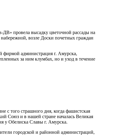
-ДВ» провела высадку цветочной рассады на
 набережной, возле Доски почетных граждан
й фирмой администрация г. Амурска,
епленных за ним клумбах, но и уход в течение
е с того страшного дня, когда фашистская
кий Союз и в нашей стране началась Великая
ня у Обелиска Славы г. Амурска.
вители городской и районной администраций,