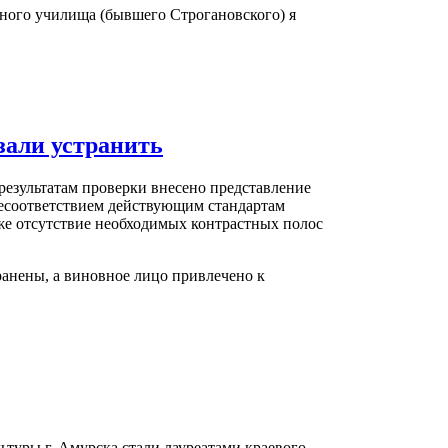
ного училища (бывшего Строгановского) я
зали устранить
результатам проверки внесено представление
есоответствием действующим стандартам
же отсутствие необходимых контрастных полос
ранены, а виновное лицо привлечено к
ьтуры г. Амурска стали лауреатами краевого