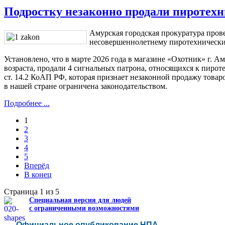
Подростку незаконно продали пиротех
Амурская городская прокуратура пров
несовершеннолетнему пиротехнически
Установлено, что в марте 2026 года в магазине «Охотник» г. А
возраста, продали 4 сигнальных патрона, относящихся к пиро
ст. 14.2 КоАП РФ, которая признает незаконной продажу товар
в нашей стране ограничена законодательством.
Подробнее ...
1
2
3
4
5
Вперёд
В конец
Страница 1 из 5
Специальная версия для людей
с ограниченными возможностями
Официальное опубликование НПА