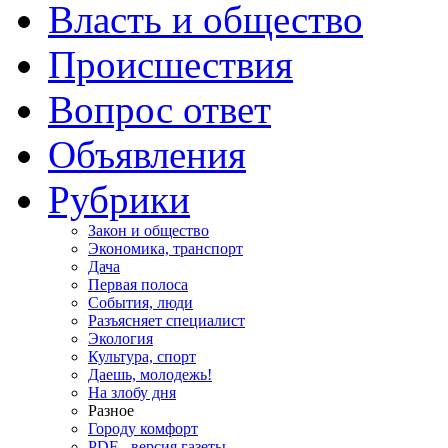
Власть и общество
Происшествия
Вопрос ответ
Объявления
Рубрики
Закон и общество
Экономика, транспорт
Дача
Первая полоса
События, люди
Разъясняет специалист
Экология
Культура, спорт
Даешь, молодежь!
На злобу дня
Разное
Городу комфорт
PDF - версия газеты