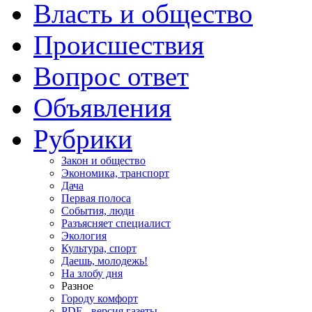
Власть и общество
Происшествия
Вопрос ответ
Объявления
Рубрики
Закон и общество
Экономика, транспорт
Дача
Первая полоса
События, люди
Разъясняет специалист
Экология
Культура, спорт
Даешь, молодежь!
На злобу дня
Разное
Городу комфорт
PDF - версия газеты