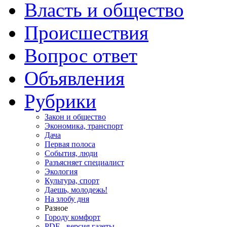
Власть и общество
Происшествия
Вопрос ответ
Объявления
Рубрики
Закон и общество
Экономика, транспорт
Дача
Первая полоса
События, люди
Разъясняет специалист
Экология
Культура, спорт
Даешь, молодежь!
На злобу дня
Разное
Городу комфорт
PDF - версия газеты