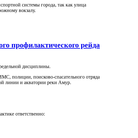
портной системы города, так как улица
рожному вокзалу.
ого профилактического рейда
 предельной дисциплины.
МС, полиции, поисково-спасательного отряда
ой линии и акватории реки Амур.
актике ответственно: