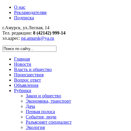
О нас
Рекламодателям
Подписка
г.Амурск, ул.Лесная, 14
Тел. редакции:
8 (42142) 999-14
эл.адрес:
ng.amursk@ya.ru
Главная
Новости
Власть и общество
Происшествия
Вопрос ответ
Объявления
Рубрики
Закон и общество
Экономика, транспорт
Дача
Первая полоса
События, люди
Разъясняет специалист
Экология