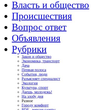
Власть и общество
Происшествия
Вопрос ответ
Объявления
Рубрики
Закон и общество
Экономика, транспорт
Дача
Первая полоса
События, люди
Разъясняет специалист
Экология
Культура, спорт
Даешь, молодежь!
На злобу дня
Разное
Городу комфорт
PDF - версия газеты