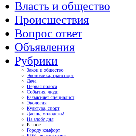
Власть и общество
Происшествия
Вопрос ответ
Объявления
Рубрики
Закон и общество
Экономика, транспорт
Дача
Первая полоса
События, люди
Разъясняет специалист
Экология
Культура, спорт
Даешь, молодежь!
На злобу дня
Разное
Городу комфорт
PDF - версия газеты