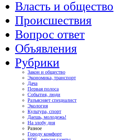
Власть и общество
Происшествия
Вопрос ответ
Объявления
Рубрики
Закон и общество
Экономика, транспорт
Дача
Первая полоса
События, люди
Разъясняет специалист
Экология
Культура, спорт
Даешь, молодежь!
На злобу дня
Разное
Городу комфорт
PDF - версия газеты