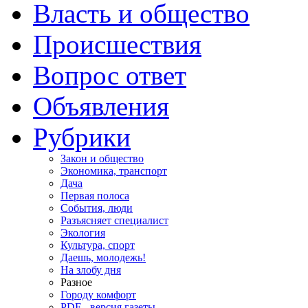
Власть и общество
Происшествия
Вопрос ответ
Объявления
Рубрики
Закон и общество
Экономика, транспорт
Дача
Первая полоса
События, люди
Разъясняет специалист
Экология
Культура, спорт
Даешь, молодежь!
На злобу дня
Разное
Городу комфорт
PDF - версия газеты