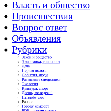
Власть и общество
Происшествия
Вопрос ответ
Объявления
Рубрики
Закон и общество
Экономика, транспорт
Дача
Первая полоса
События, люди
Разъясняет специалист
Экология
Культура, спорт
Даешь, молодежь!
На злобу дня
Разное
Городу комфорт
PDF - версия газеты