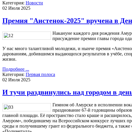
Категория:
Новости
02 Июля 2025
Премия "Аистенок-2025" вручена в Ден
Накануне каждого дня рождения Амурс
присуждение премии главы города ода
У нас много талантливой молодежи, и нынче премия «Аистен
дарованиям, добившимся выдающихся результатов в учёбе, спо
жизни.
Подробнее ...
Категория:
Первая полоса
02 Июля 2025
И тучи раздвинулись над городом в ден
Гимном об Амурске в исполнении вока
празднование 67-й годовщины образов
главной площади. Её пространство стало краше и расширилось,
Амуром», победившему на Всероссийском конкурсе лучших пр
среды и получившему грант из федерального бюджета, а такж
«Полиметалл».