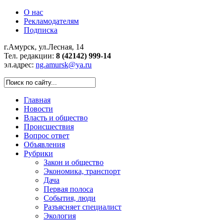
О нас
Рекламодателям
Подписка
г.Амурск, ул.Лесная, 14
Тел. редакции:
8 (42142) 999-14
эл.адрес:
ng.amursk@ya.ru
Главная
Новости
Власть и общество
Происшествия
Вопрос ответ
Объявления
Рубрики
Закон и общество
Экономика, транспорт
Дача
Первая полоса
События, люди
Разъясняет специалист
Экология