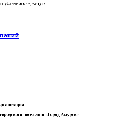
 публичного сервитута
мпаний
организации
городского поселения «Город Амурск»