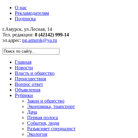
О нас
Рекламодателям
Подписка
г.Амурск, ул.Лесная, 14
Тел. редакции:
8 (42142) 999-14
эл.адрес:
ng.amursk@ya.ru
Главная
Новости
Власть и общество
Происшествия
Вопрос ответ
Объявления
Рубрики
Закон и общество
Экономика, транспорт
Дача
Первая полоса
События, люди
Разъясняет специалист
Экология