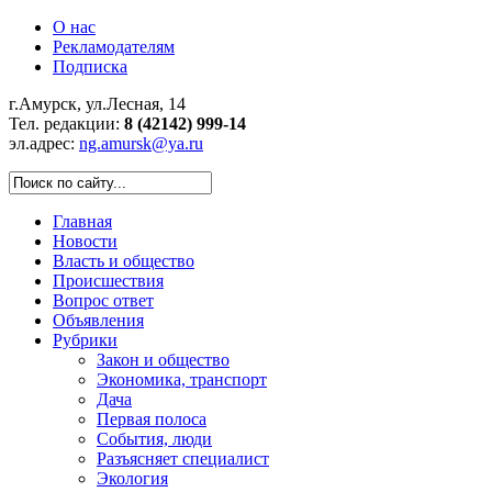
О нас
Рекламодателям
Подписка
г.Амурск, ул.Лесная, 14
Тел. редакции:
8 (42142) 999-14
эл.адрес:
ng.amursk@ya.ru
Главная
Новости
Власть и общество
Происшествия
Вопрос ответ
Объявления
Рубрики
Закон и общество
Экономика, транспорт
Дача
Первая полоса
События, люди
Разъясняет специалист
Экология