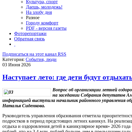
Культура, спорт
Даешь, молодежь!
На злобу дня
Разное
Городу комфорт
PDF - версия газеты
Фоторепортажи
Обратная связь
Подписаться на этот канал RSS
Категория:
События, люди
03 Июня 2026
Наступает лето: где дети будут отдыхат
Вопрос об организации летней оздор
на заседании Собрания депутатов Ам
информацией выступила начальник районного управления о
Наталья Сиденкова.
Руководитель управления образования отметила приоритетность
подростков в период предстоящих летних каникул. На реали
отдыха и оздоровления детей в каникулярное время» 2026 года
рублей, что на 3,4 млн. рублей больше, чем в предыдущем году.