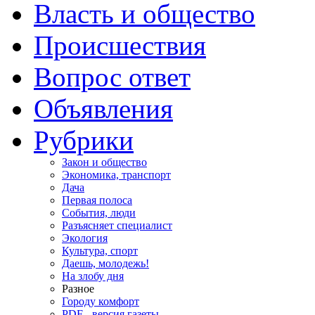
Власть и общество
Происшествия
Вопрос ответ
Объявления
Рубрики
Закон и общество
Экономика, транспорт
Дача
Первая полоса
События, люди
Разъясняет специалист
Экология
Культура, спорт
Даешь, молодежь!
На злобу дня
Разное
Городу комфорт
PDF - версия газеты