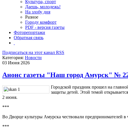
Культура, спорт
Даешь, молодежь!
На злобу дня
Разное
Городу комфорт
PDF - версия газеты
Фоторепортажи
Обратная связь
Подписаться на этот канал RSS
Категория:
Новости
03 Июня 2026
Анонс газеты "Наш город Амурск" № 22 
Городской праздник прошел на главн
защиты детей. Этой темой открываетс
2 июня.
***
Во Дворце культуры Амурска чествовали предпринимателей в че
***