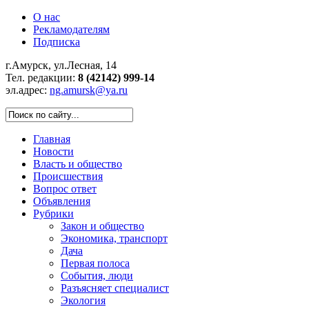
О нас
Рекламодателям
Подписка
г.Амурск, ул.Лесная, 14
Тел. редакции:
8 (42142) 999-14
эл.адрес:
ng.amursk@ya.ru
Главная
Новости
Власть и общество
Происшествия
Вопрос ответ
Объявления
Рубрики
Закон и общество
Экономика, транспорт
Дача
Первая полоса
События, люди
Разъясняет специалист
Экология