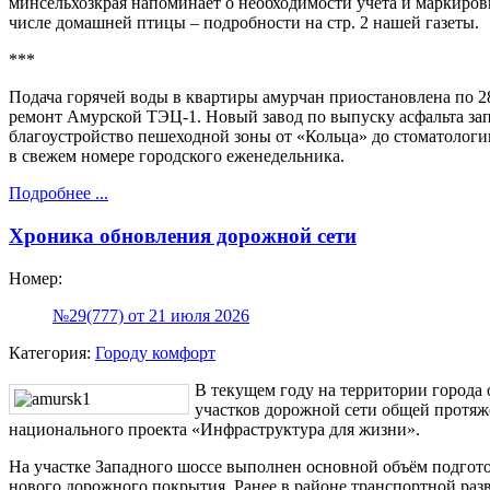
минсельхозкрая напоминает о необходимости учета и маркиров
числе домашней птицы – подробности на стр. 2 нашей газеты.
***
Подача горячей воды в квартиры амурчан приостановлена по 28
ремонт Амурской ТЭЦ-1. Новый завод по выпуску асфальта за
благоустройство пешеходной зоны от «Кольца» до стоматолог
в свежем номере городского еженедельника.
Подробнее ...
Хроника обновления дорожной сети
Номер:
№29(777) от 21 июля 2026
Категория:
Городу комфорт
В текущем году на территории города
участков дорожной сети общей протяж
национального проекта «Инфраструктура для жизни».
На участке Западного шоссе выполнен основной объём подгот
нового дорожного покрытия. Ранее в районе транспортной раз