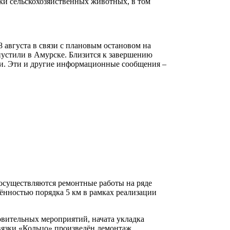
ки сельскохозяйственных животных, в том
 августа в связи с плановым остановом на
пустили в Амурске. Близится к завершению
ии. Эти и другие информационные сообщения –
 осуществляются ремонтные работы на ряде
ённостью порядка 5 км в рамках реализации
овительных мероприятий, начата укладка
вязки «Кольцо» произведён демонтаж