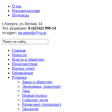
О нас
Рекламодателям
Подписка
г.Амурск, ул.Лесная, 14
Тел. редакции:
8 (42142) 999-14
эл.адрес:
ng.amursk@ya.ru
Главная
Новости
Власть и общество
Происшествия
Вопрос ответ
Объявления
Рубрики
Закон и общество
Экономика, транспорт
Дача
Первая полоса
События, люди
Разъясняет специалист
Экология