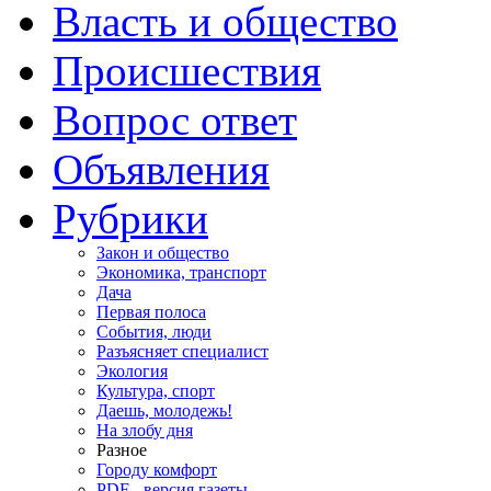
Власть и общество
Происшествия
Вопрос ответ
Объявления
Рубрики
Закон и общество
Экономика, транспорт
Дача
Первая полоса
События, люди
Разъясняет специалист
Экология
Культура, спорт
Даешь, молодежь!
На злобу дня
Разное
Городу комфорт
PDF - версия газеты