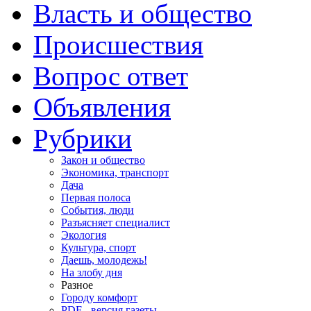
Власть и общество
Происшествия
Вопрос ответ
Объявления
Рубрики
Закон и общество
Экономика, транспорт
Дача
Первая полоса
События, люди
Разъясняет специалист
Экология
Культура, спорт
Даешь, молодежь!
На злобу дня
Разное
Городу комфорт
PDF - версия газеты