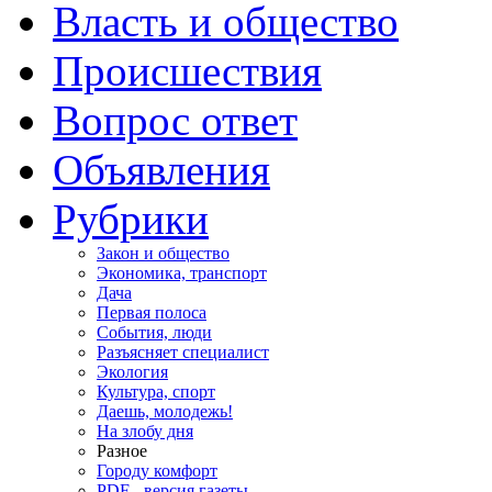
Власть и общество
Происшествия
Вопрос ответ
Объявления
Рубрики
Закон и общество
Экономика, транспорт
Дача
Первая полоса
События, люди
Разъясняет специалист
Экология
Культура, спорт
Даешь, молодежь!
На злобу дня
Разное
Городу комфорт
PDF - версия газеты