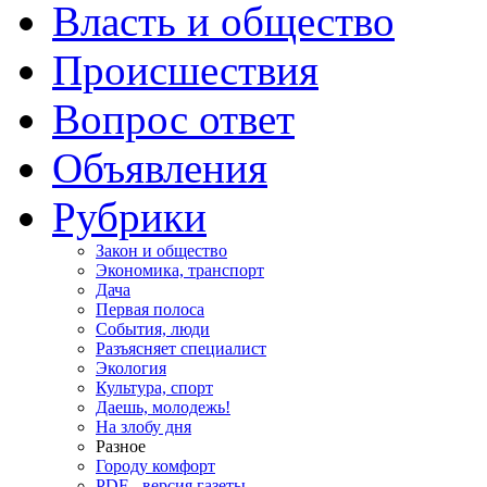
Власть и общество
Происшествия
Вопрос ответ
Объявления
Рубрики
Закон и общество
Экономика, транспорт
Дача
Первая полоса
События, люди
Разъясняет специалист
Экология
Культура, спорт
Даешь, молодежь!
На злобу дня
Разное
Городу комфорт
PDF - версия газеты