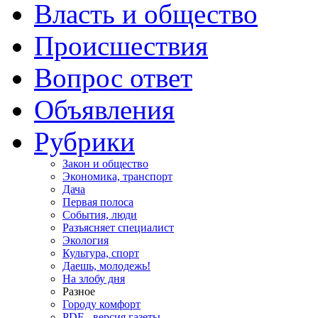
Власть и общество
Происшествия
Вопрос ответ
Объявления
Рубрики
Закон и общество
Экономика, транспорт
Дача
Первая полоса
События, люди
Разъясняет специалист
Экология
Культура, спорт
Даешь, молодежь!
На злобу дня
Разное
Городу комфорт
PDF - версия газеты