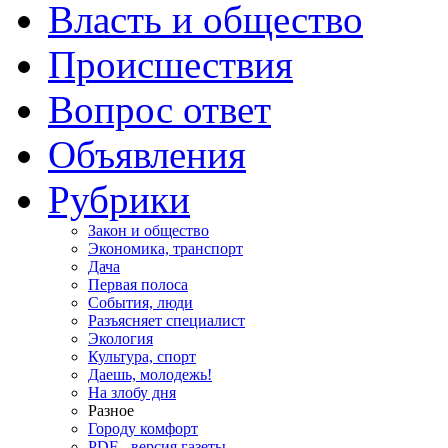
Власть и общество
Происшествия
Вопрос ответ
Объявления
Рубрики
Закон и общество
Экономика, транспорт
Дача
Первая полоса
События, люди
Разъясняет специалист
Экология
Культура, спорт
Даешь, молодежь!
На злобу дня
Разное
Городу комфорт
PDF - версия газеты