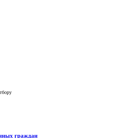
отбору
анных граждан