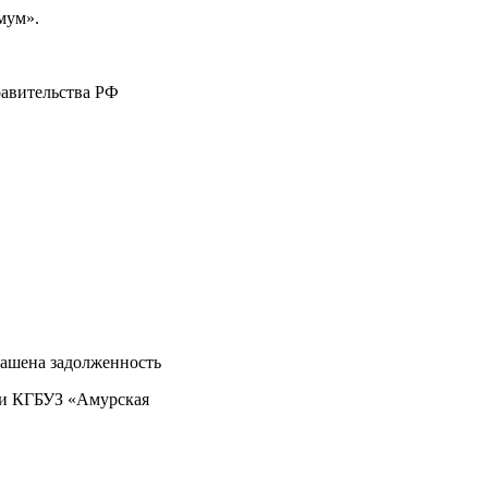
мум».
авительства РФ
гашена задолженность
ми КГБУЗ «Амурская