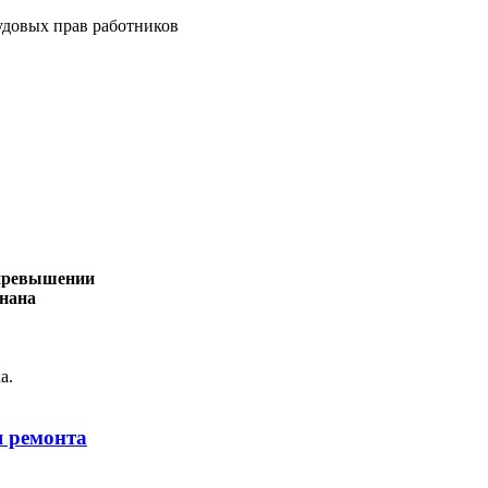
удовых прав работников
 превышении
знана
ка.
я ремонта