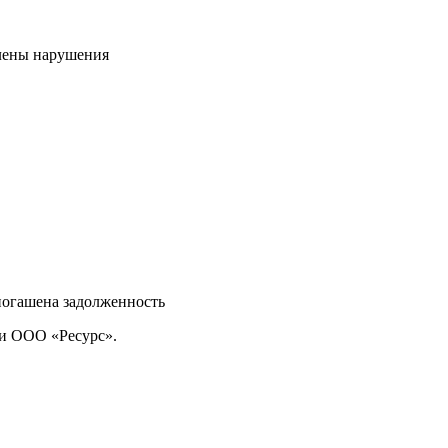
влены нарушения
погашена задолженность
ми ООО «Ресурс».