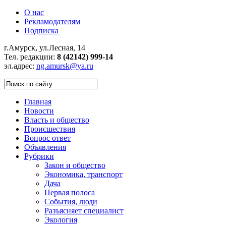
О нас
Рекламодателям
Подписка
г.Амурск, ул.Лесная, 14
Тел. редакции:
8 (42142) 999-14
эл.адрес:
ng.amursk@ya.ru
Главная
Новости
Власть и общество
Происшествия
Вопрос ответ
Объявления
Рубрики
Закон и общество
Экономика, транспорт
Дача
Первая полоса
События, люди
Разъясняет специалист
Экология