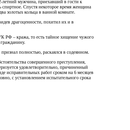
2-летний мужчина, приехавший в гости к
ть спиртное. Спустя некоторое время женщина
два золотых кольца в ванной комнате.
видев драгоценности, похитил их и в
 УК РФ – кража, то есть тайное хищение чужого
 гражданину.
 признал полностью, раскаялся в содеянном.
обстоятельства совершенного преступления,
теризуется удовлетворительно, причиненный
иде исправительных работ сроком на 6 месяцев
ловно, с установлением испытательного срока