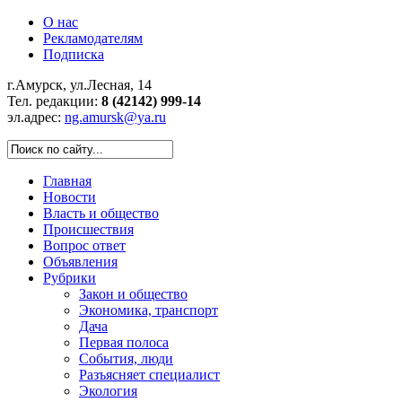
О нас
Рекламодателям
Подписка
г.Амурск, ул.Лесная, 14
Тел. редакции:
8 (42142) 999-14
эл.адрес:
ng.amursk@ya.ru
Главная
Новости
Власть и общество
Происшествия
Вопрос ответ
Объявления
Рубрики
Закон и общество
Экономика, транспорт
Дача
Первая полоса
События, люди
Разъясняет специалист
Экология