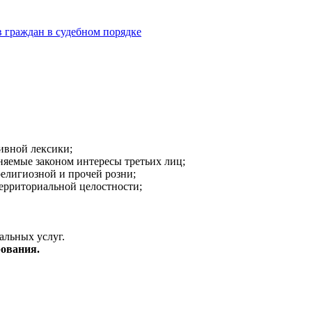
 граждан в судебном порядке
ивной лексики;
аняемые законом интересы третьих лиц;
религиозной и прочей розни;
ерриториальной целостности;
альных услуг.
ования.