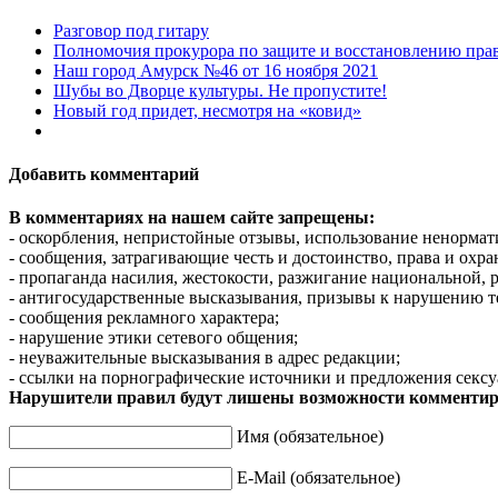
Разговор под гитару
Полномочия прокурора по защите и восстановлению прав
Наш город Амурск №46 от 16 ноября 2021
Шубы во Дворце культуры. Не пропустите!
Новый год придет, несмотря на «ковид»
Добавить комментарий
В комментариях на нашем сайте запрещены:
- оскорбления, непристойные отзывы, использование ненормат
- сообщения, затрагивающие честь и достоинство, права и охр
- пропаганда насилия, жестокости, разжигание национальной, 
- антигосударственные высказывания, призывы к нарушению т
- сообщения рекламного характера;
- нарушение этики сетевого общения;
- неуважительные высказывания в адрес редакции;
- ссылки на порнографические источники и предложения сексу
Нарушители правил будут лишены возможности комментир
Имя (обязательное)
E-Mail (обязательное)