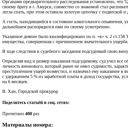
Органами предварительного расследования установлено, что 5
своему брату в г. Амурск, совместно со знакомой стал распива
легла спать, при этом оставила золотую цепочку с подвеской и 
А гость, находившийся в состоянии алкогольного опьянения, у
дальнейшем распорядился ими по своему усмотрению.
Указанное деяние было квалифицировано по п. «в» ч. 2 ст.158
имущества, совершенная с причинением значительного ущерба
В ходе следствия и судебного заседания подсудимый свою вину
Определяя вид и размер наказания подсудимому, суд учел все 
личность виннового, который ранее не имел судимости, харак
преступлением ущерб возместил, и назначил ему наказание в в
с удержанием 5 % из заработной платы в доход государства, ус
на 6 месяцев.
В. Хан, Городской прокурор
Поделитесь статьёй в соц. сетях:
Прочитано
408
раз
Материалы номера: