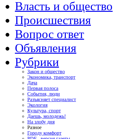
Власть и общество
Происшествия
Вопрос ответ
Объявления
Рубрики
Закон и общество
Экономика, транспорт
Дача
Первая полоса
События, люди
Разъясняет специалист
Экология
Культура, спорт
Даешь, молодежь!
На злобу дня
Разное
Городу комфорт
PDF - версия газеты