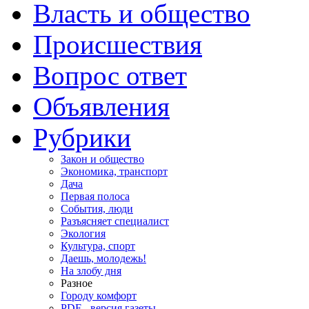
Власть и общество
Происшествия
Вопрос ответ
Объявления
Рубрики
Закон и общество
Экономика, транспорт
Дача
Первая полоса
События, люди
Разъясняет специалист
Экология
Культура, спорт
Даешь, молодежь!
На злобу дня
Разное
Городу комфорт
PDF - версия газеты