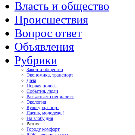
Власть и общество
Происшествия
Вопрос ответ
Объявления
Рубрики
Закон и общество
Экономика, транспорт
Дача
Первая полоса
События, люди
Разъясняет специалист
Экология
Культура, спорт
Даешь, молодежь!
На злобу дня
Разное
Городу комфорт
PDF - версия газеты