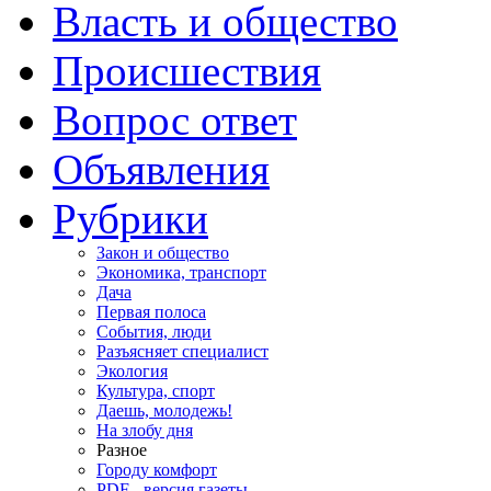
Власть и общество
Происшествия
Вопрос ответ
Объявления
Рубрики
Закон и общество
Экономика, транспорт
Дача
Первая полоса
События, люди
Разъясняет специалист
Экология
Культура, спорт
Даешь, молодежь!
На злобу дня
Разное
Городу комфорт
PDF - версия газеты