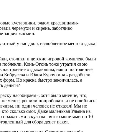
довые кустарники, рядом красавицами-
ревца черемухи и сирень, заботливо
 зацвел жасмин.
й уютный у нас двор, излюбленное место отдыха
ейки, столики и детские игровой комплекс были
а поблекли, Конь-Огонь тоже утратил свою
ять настроение отдыхающим, наши постоянные
на Кобрусева и Юлия Курочкина - раздобыли
х форм. Но краска быстро закончилась, а
ть деньги?
раску насобираем», хотя было мнение, что,
ем не менее, решили попробовать и не ошиблись.
чивы, ни один человек не отказал! Мы не
кто сколько смог. Даже маленькая Ульяна из
р с зажатыми в кулачке пятью монетами по 10
товленный для сбора денег пакет.
ветеранам, и молодым. Огромное спасибо