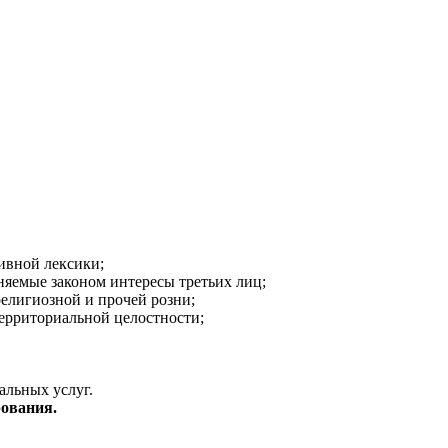
ивной лексики;
аняемые законом интересы третьих лиц;
религиозной и прочей розни;
ерриториальной целостности;
альных услуг.
ования.