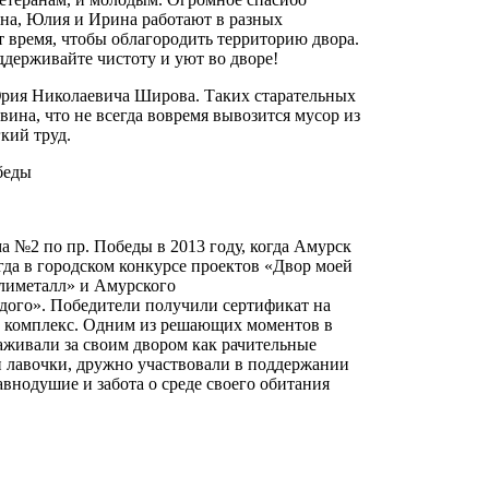
на, Юлия и Ирина работают в разных
т время, чтобы облагородить территорию двора.
ддерживайте чистоту и уют во дворе!
Юрия Николаевича Широва. Таких старательных
вина, что не всегда вовремя вывозится мусор из
кий труд.
беды
а №2 по пр. Победы в 2013 году, когда Амурск
гда в городском конкурсе проектов «Двор моей
лиметалл» и Амурского
ждого». Победители получили сертификат на
ой комплекс. Одним из решающих моментов в
аживали за своим двором как рачительные
 и лавочки, дружно участвовали в поддержании
авнодушие и забота о среде своего обитания