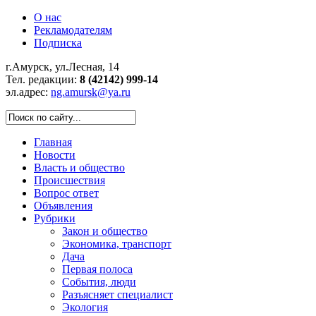
О нас
Рекламодателям
Подписка
г.Амурск, ул.Лесная, 14
Тел. редакции:
8 (42142) 999-14
эл.адрес:
ng.amursk@ya.ru
Главная
Новости
Власть и общество
Происшествия
Вопрос ответ
Объявления
Рубрики
Закон и общество
Экономика, транспорт
Дача
Первая полоса
События, люди
Разъясняет специалист
Экология