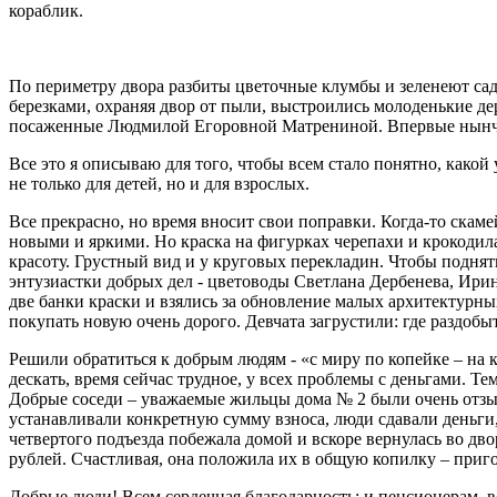
кораблик.
По периметру двора разбиты цветочные клумбы и зеленеют са
березками, охраняя двор от пыли, выстроились молоденькие де
посаженные Людмилой Егоровной Матрениной. Впервые нынче
Все это я описываю для того, чтобы всем стало понятно, како
не только для детей, но и для взрослых.
Все прекрасно, но время вносит свои поправки. Когда-то скам
новыми и яркими. Но краска на фигурках черепахи и крокодил
красоту. Грустный вид и у круговых перекладин. Чтобы подн
энтузиастки добрых дел - цветоводы Светлана Дербенева, Ири
две банки краски и взялись за обновление малых архитектурны
покупать новую очень дорого. Девчата загрустили: где раздобы
Решили обратиться к добрым людям - «с миру по копейке – на к
дескать, время сейчас трудное, у всех проблемы с деньгами. Т
Добрые соседи – уважаемые жильцы дома № 2 были очень отзыв
устанавливали конкретную сумму взноса, люди сдавали деньги, 
четвертого подъезда побежала домой и вскоре вернулась во дво
рублей. Счастливая, она положила их в общую копилку – приго
Добрые люди! Всем сердечная благодарность: и пенсионерам, 