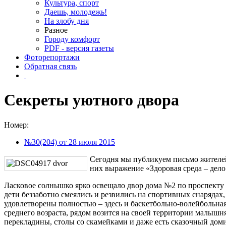
Культура, спорт
Даешь, молодежь!
На злобу дня
Разное
Городу комфорт
PDF - версия газеты
Фоторепортажи
Обратная связь
Секреты уютного двора
Номер:
№30(204) от 28 июля 2015
Сегодня мы публикуем письмо жителей 
них выражение «Здоровая среда – дело
Ласковое солнышко ярко освещало двор дома №2 по проспекту 
дети беззаботно смеялись и резвились на спортивных снарядах
удовлетворены полностью – здесь и баскетбольно-волейбольная
среднего возраста, рядом возится на своей территории малышн
перекладины, столы со скамейками и даже есть сказочный доми