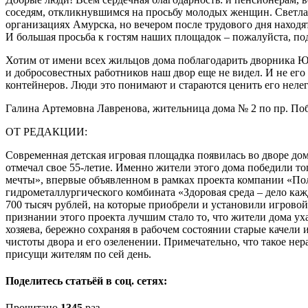
соседям, откликнувшимся на просьбу молодых женщин. Светла
организациях Амурска, но вечером после трудового дня находя
И большая просьба к гостям наших площадок – пожалуйста, по
Хотим от имени всех жильцов дома поблагодарить дворника 
и добросовестных работников наш двор еще не видел. И не его 
контейнеров. Люди это понимают и стараются ценить его нелег
Галина Артемовна Лавренова, жительница дома № 2 по пр. По
ОТ РЕДАКЦИИ:
Современная детская игровая площадка появилась во дворе дом
отмечал свое 55-летие. Именно жители этого дома победили то
мечты», впервые объявленном в рамках проекта компании «По
гидрометаллургического комбината «Здоровая среда – дело ка
700 тысяч рублей, на которые приобрели и установили игров
признании этого проекта лучшим стало то, что жители дома ух
хозяева, бережно сохраняя в рабочем состоянии старые качели
чистоты двора и его озеленении. Примечательно, что такое нер
присущи жителям по сей день.
Поделитесь статьёй в соц. сетях:
Прочитано
1345
раз