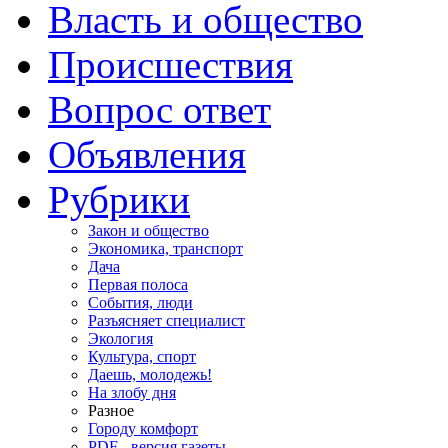
Власть и общество
Происшествия
Вопрос ответ
Объявления
Рубрики
Закон и общество
Экономика, транспорт
Дача
Первая полоса
События, люди
Разъясняет специалист
Экология
Культура, спорт
Даешь, молодежь!
На злобу дня
Разное
Городу комфорт
PDF - версия газеты