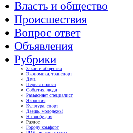
Власть и общество
Происшествия
Вопрос ответ
Объявления
Рубрики
Закон и общество
Экономика, транспорт
Дача
Первая полоса
События, люди
Разъясняет специалист
Экология
Культура, спорт
Даешь, молодежь!
На злобу дня
Разное
Городу комфорт
PDF - версия газеты