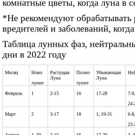
комнатные цветы, когда луна в с
*Не рекомендуют обрабатывать 
вредителей и заболеваний, когда
Таблица лунных фаз, нейтральн
дни в 2022 году
Месяц
Ново
Растущая
Полно
Убывающая
Не
Луна
Луна
луние
луние
Февраль
1
2-15
16
17-28
7-9
24-
Март
2
3-17
18
1, 19-31
6-8
23-
Апрель
1, 30
2-15
16
17-29
3, 4