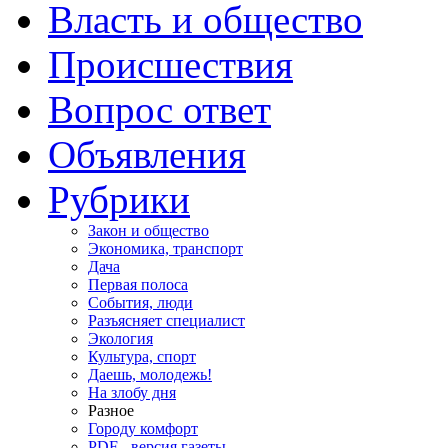
Власть и общество
Происшествия
Вопрос ответ
Объявления
Рубрики
Закон и общество
Экономика, транспорт
Дача
Первая полоса
События, люди
Разъясняет специалист
Экология
Культура, спорт
Даешь, молодежь!
На злобу дня
Разное
Городу комфорт
PDF - версия газеты