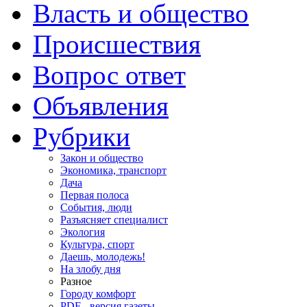
Власть и общество
Происшествия
Вопрос ответ
Объявления
Рубрики
Закон и общество
Экономика, транспорт
Дача
Первая полоса
События, люди
Разъясняет специалист
Экология
Культура, спорт
Даешь, молодежь!
На злобу дня
Разное
Городу комфорт
PDF - версия газеты