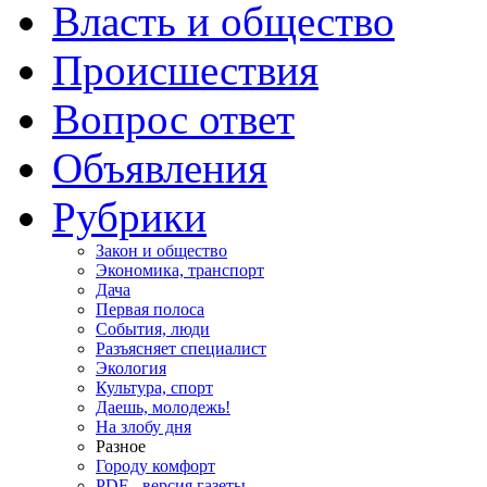
Власть и общество
Происшествия
Вопрос ответ
Объявления
Рубрики
Закон и общество
Экономика, транспорт
Дача
Первая полоса
События, люди
Разъясняет специалист
Экология
Культура, спорт
Даешь, молодежь!
На злобу дня
Разное
Городу комфорт
PDF - версия газеты