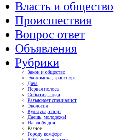
Власть и общество
Происшествия
Вопрос ответ
Объявления
Рубрики
Закон и общество
Экономика, транспорт
Дача
Первая полоса
События, люди
Разъясняет специалист
Экология
Культура, спорт
Даешь, молодежь!
На злобу дня
Разное
Городу комфорт
PDF - версия газеты