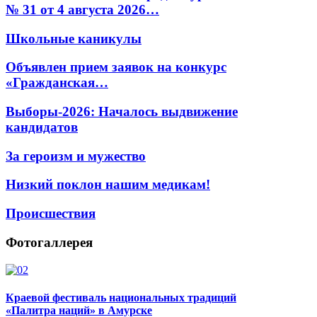
№ 31 от 4 августа 2026…
Школьные каникулы
Объявлен прием заявок на конкурс
«Гражданская…
Выборы-2026: Началось выдвижение
кандидатов
За героизм и мужество
Низкий поклон нашим медикам!
Происшествия
Фотогаллерея
Краевой фестиваль национальных традиций
«Палитра наций» в Амурске