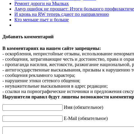
Ремонт дороги на Мылках
Амур ошибок не прощает: Итоги большого профилактичес
И кровь на RW теперь сдают по направлению
Кто меньше пьет и больше
Добавить комментарий
В комментариях на нашем сайте запрещены:
- оскорбления, непристойные отзывы, использование ненормат
- сообщения, затрагивающие честь и достоинство, права и охр
- пропаганда насилия, жестокости, разжигание национальной, 
- антигосударственные высказывания, призывы к нарушению т
- сообщения рекламного характера;
- нарушение этики сетевого общения;
- неуважительные высказывания в адрес редакции;
- ссылки на порнографические источники и предложения сексу
Нарушители правил будут лишены возможности комментир
Имя (обязательное)
E-Mail (обязательное)