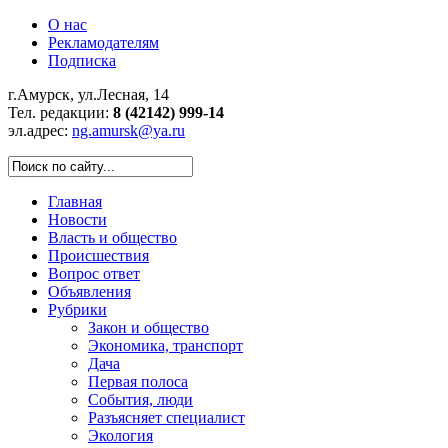
О нас
Рекламодателям
Подписка
г.Амурск, ул.Лесная, 14
Тел. редакции:
8 (42142) 999-14
эл.адрес:
ng.amursk@ya.ru
Главная
Новости
Власть и общество
Происшествия
Вопрос ответ
Объявления
Рубрики
Закон и общество
Экономика, транспорт
Дача
Первая полоса
События, люди
Разъясняет специалист
Экология