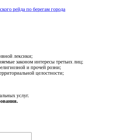
кого рейда по берегам города
ивной лексики;
аняемые законом интересы третьих лиц;
религиозной и прочей розни;
ерриториальной целостности;
альных услуг.
ования.