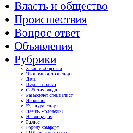
Власть и общество
Происшествия
Вопрос ответ
Объявления
Рубрики
Закон и общество
Экономика, транспорт
Дача
Первая полоса
События, люди
Разъясняет специалист
Экология
Культура, спорт
Даешь, молодежь!
На злобу дня
Разное
Городу комфорт
PDF - версия газеты