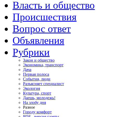
Власть и общество
Происшествия
Вопрос ответ
Объявления
Рубрики
Закон и общество
Экономика, транспорт
Дача
Первая полоса
События, люди
Разъясняет специалист
Экология
Культура, спорт
Даешь, молодежь!
На злобу дня
Разное
Городу комфорт
PDF - версия газеты