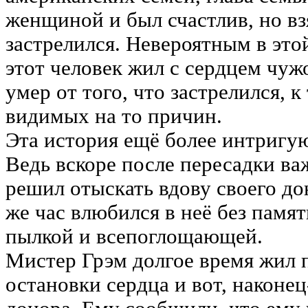
женщиной и был счастлив, но в
застрелился. Невероятным в этой
этот человек жил с сердцем чу
умер от того, что застрелился, к
видимых на то причин.
Эта история ещ
ё
более интригую
Ведь вскоре после пересадки в
решил отыскать вдову своего дон
же час влюбился в не
ё
без памят
пылкой и всепоглощающей.
Мистер Грэм долгое время жил 
остановки сердца и вот, наконец