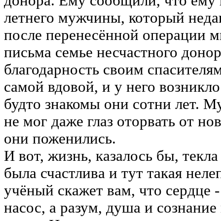
донора. Ему сообщили, что ему 
летнего мужчины, который неда
после перенес
ё
нной операции м
письма семье несчастного доно
благодарность своим спасителям
самой вдовой, и у него возникл
будто знакомы они сотни лет. М
не мог даже глаз оторвать от но
они поженились.
И вот, жизнь, казалось бы, текл
была счастлива и тут такая неле
уч
ё
ный скажет вам, что сердце -
насос, а разум, душа и сознание