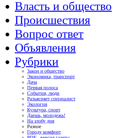
Власть и общество
Происшествия
Вопрос ответ
Объявления
Рубрики
Закон и общество
Экономика, транспорт
Дача
Первая полоса
События, люди
Разъясняет специалист
Экология
Культура, спорт
Даешь, молодежь!
На злобу дня
Разное
Городу комфорт
PDF - версия газеты