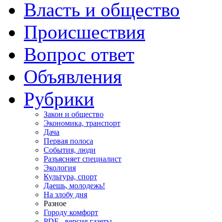
Власть и общество
Происшествия
Вопрос ответ
Объявления
Рубрики
Закон и общество
Экономика, транспорт
Дача
Первая полоса
События, люди
Разъясняет специалист
Экология
Культура, спорт
Даешь, молодежь!
На злобу дня
Разное
Городу комфорт
PDF - версия газеты