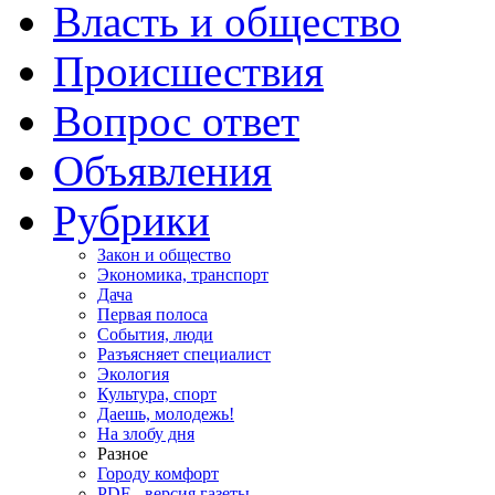
Власть и общество
Происшествия
Вопрос ответ
Объявления
Рубрики
Закон и общество
Экономика, транспорт
Дача
Первая полоса
События, люди
Разъясняет специалист
Экология
Культура, спорт
Даешь, молодежь!
На злобу дня
Разное
Городу комфорт
PDF - версия газеты