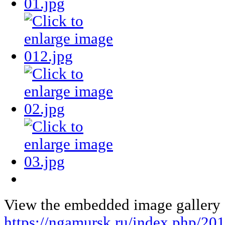
View the embedded image gallery o
https://ngamursk.ru/index.php/20