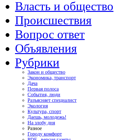
Власть и общество
Происшествия
Вопрос ответ
Объявления
Рубрики
Закон и общество
Экономика, транспорт
Дача
Первая полоса
События, люди
Разъясняет специалист
Экология
Культура, спорт
Даешь, молодежь!
На злобу дня
Разное
Городу комфорт
PDF - версия газеты