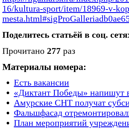
16/kultura-sport/item/18969-v-kop
mesta.html#sigProGalleriadb0ae6
Поделитесь статьёй в соц. сетя
Прочитано
277
раз
Материалы номера:
Есть вакансии
«Диктант Победы» напишут в
Амурские СНТ получат субс
Фальшфасад отремонтировал
План мероприятий учреждени