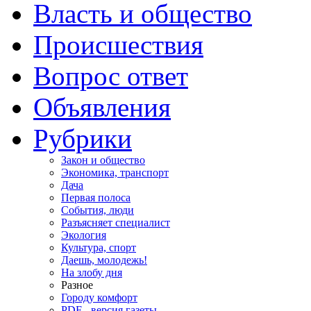
Власть и общество
Происшествия
Вопрос ответ
Объявления
Рубрики
Закон и общество
Экономика, транспорт
Дача
Первая полоса
События, люди
Разъясняет специалист
Экология
Культура, спорт
Даешь, молодежь!
На злобу дня
Разное
Городу комфорт
PDF - версия газеты