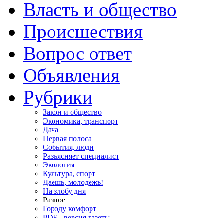
Власть и общество
Происшествия
Вопрос ответ
Объявления
Рубрики
Закон и общество
Экономика, транспорт
Дача
Первая полоса
События, люди
Разъясняет специалист
Экология
Культура, спорт
Даешь, молодежь!
На злобу дня
Разное
Городу комфорт
PDF - версия газеты