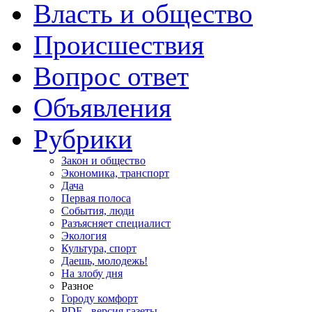
Власть и общество
Происшествия
Вопрос ответ
Объявления
Рубрики
Закон и общество
Экономика, транспорт
Дача
Первая полоса
События, люди
Разъясняет специалист
Экология
Культура, спорт
Даешь, молодежь!
На злобу дня
Разное
Городу комфорт
PDF - версия газеты