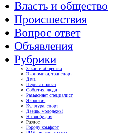
Власть и общество
Происшествия
Вопрос ответ
Объявления
Рубрики
Закон и общество
Экономика, транспорт
Дача
Первая полоса
События, люди
Разъясняет специалист
Экология
Культура, спорт
Даешь, молодежь!
На злобу дня
Разное
Городу комфорт
PDF - версия газеты