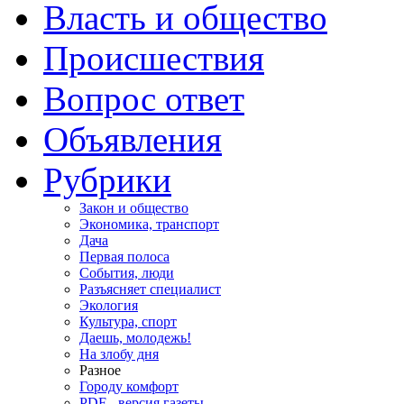
Власть и общество
Происшествия
Вопрос ответ
Объявления
Рубрики
Закон и общество
Экономика, транспорт
Дача
Первая полоса
События, люди
Разъясняет специалист
Экология
Культура, спорт
Даешь, молодежь!
На злобу дня
Разное
Городу комфорт
PDF - версия газеты