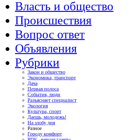
Власть и общество
Происшествия
Вопрос ответ
Объявления
Рубрики
Закон и общество
Экономика, транспорт
Дача
Первая полоса
События, люди
Разъясняет специалист
Экология
Культура, спорт
Даешь, молодежь!
На злобу дня
Разное
Городу комфорт
PDF - версия газеты