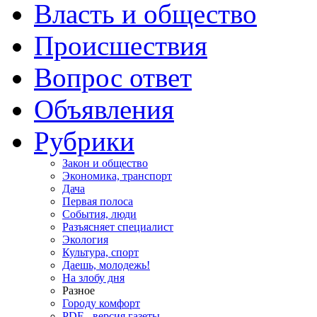
Власть и общество
Происшествия
Вопрос ответ
Объявления
Рубрики
Закон и общество
Экономика, транспорт
Дача
Первая полоса
События, люди
Разъясняет специалист
Экология
Культура, спорт
Даешь, молодежь!
На злобу дня
Разное
Городу комфорт
PDF - версия газеты